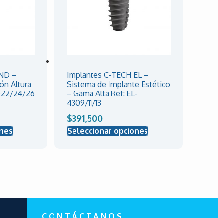
 ND –
Implantes C-TECH EL –
ión Altura
Sistema de Implante Estético
022/24/26
– Gama Alta Ref: EL-
4309/11/13
$
391,500
ones
Seleccionar opciones
C O N T Á C T A N O S