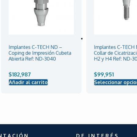
Implantes C-TECH ND –
Implantes C-TECH
Coping de Impresión Cubeta
Collar de Cicatrizac
Abierta Ref: ND-3040
H2 y H4 Ref: ND-3
$
182,987
$
99,951
Añadir al carrito
Seleccionar opci
N T A C I Ó N
DE INTERÉS