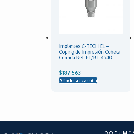
Implantes C-TECH EL –
Coping de Impresión Cubeta
Cerrada Ref: EL/BL-4540
$
187,563
Añadir al carrito
D O C U M E 